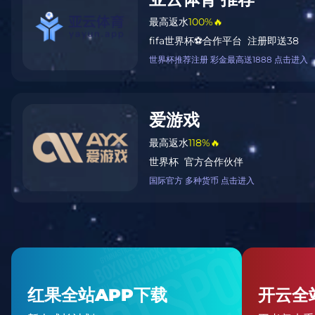
聚焦U20女足世界
足球格局展望深度
2026-01-21
文章摘要：U20女足世界杯不仅是一项青年
子。随着全球女足发展体系不断完善，新生代
出前所未有的成熟度。本届及近几届U20女
起相互交织，推动女子足球竞争格局发生深刻