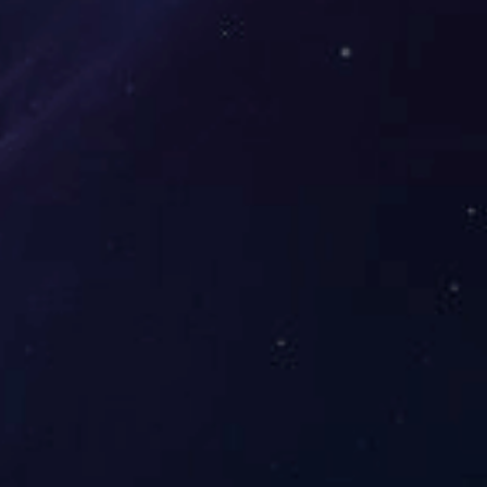
天赋与身体条件的结合，使这些地区的年轻球员极具
们的快速进步已对传统格局形成实质性挑战。
过校园足球和体教融合培养出技术细腻、纪律性强的
。U20女足世界杯成为检验亚洲女足改革成效的重要
力量，将深刻影响未来成年女子足球的竞争格局。传统
逐步被削弱，竞争将更加开放和多极化。
于多元。不同文化背景和训练体系孕育出的比赛方
更丰富的观赏性与创造力。
整体生态升级。商业关注度、媒体曝光度和社会影响
一代球员创造更优越的发展环境。