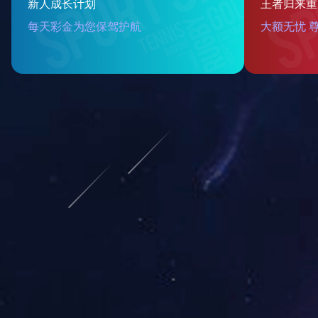
量崛起的时代背景、年轻球员技术与理念革新
演变四个方面进行系统梳理与深度解析，力图
的深入解读，可以更好理解未来十年世界女子
提供有价值的启示。
一、新生力量崛起背景
U20女足世界杯所呈现的新生力量崛起，首
家将女足发展上升为长期战略，从校园足球、
道。这种系统性投入，使年轻球员在成长初期
其次，国际足联与各大洲足联持续加大对女子
化，参赛名额逐步扩大，为更多非传统强队提
兴足球国家在国际赛场的突破。
再次，社会观念的转变也是新生力量涌现的重
运动员不再只是“补充角色”，而是被视为具
轻球员的参与意愿和竞争动力。