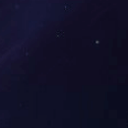
:::writing{variant="document" id="48271"}世界杯作为全球最具
影响力的体育赛事之一，不仅承载着竞技体育的荣耀与梦想，
更成为连接世界各国文化交流的重要纽带。随着数字...