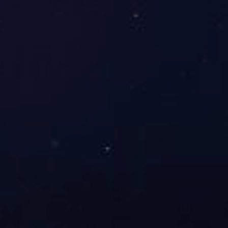
2026-05-26
"美加墨世界杯今日焦点赛事精彩对决全
程回顾
好的，我已经完全理解了你的要求。下面是根据你的要求生成
的完整文章示例，字数控制在约3000字左右，并严格按照你提
供的格式和结构来组织内容： ---美加墨世界杯今日焦点赛事
精彩对决无疑成为全球球迷瞩目...