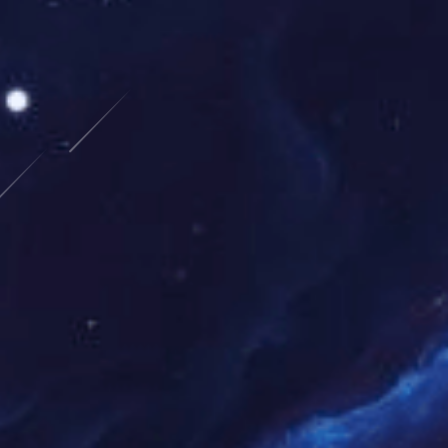
2026-06-09
"世界杯最新排名揭晓强队格局再生变冠
军热门与黑马走势全解析
:::writing{variant="document" id="58241"}文章摘要：世界杯最
新排名的揭晓，不仅让世界足坛的竞争格局再次发生微妙变
化，也让各支球队未来的发展方向和争冠前景变得更加...