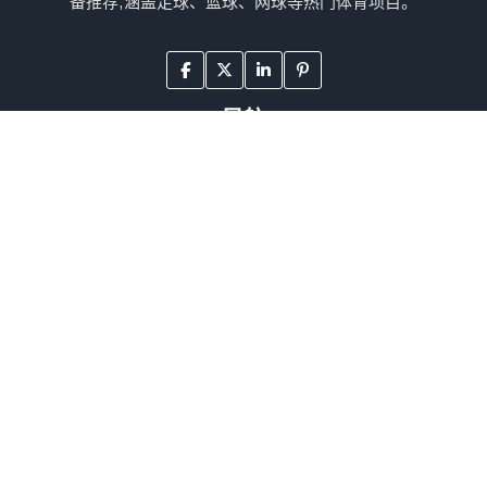
备推荐,涵盖足球、篮球、网球等热门体育项目。
导航
认识
TOP1体育
产品介绍
新闻中心
服务类型
联络
TOP1体育网址
SiteMap
推荐文章